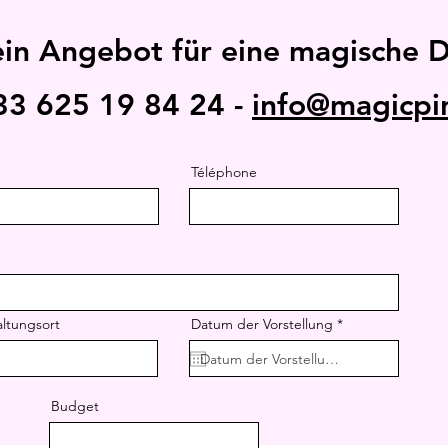
ein Angebot für eine magische 
33 625 19 84 24 -
info@magicpi
Téléphone
r
altungsort
Datum der Vorstellung
*
e
q
u
i
r
Budget
e
d