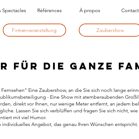
 Spectacles
Références
À propos
Contact
Firmenveranstaltung
Zaubershow
für die ganze Fam
 Fernsehen" Eine Zaubershow, an die Sie sich noch lange erin
Publikumsbeteiligung - Eine Show mit atemberaubenden Großil
en, direkt vor Ihnen, nur wenige Meter entfernt, an jedem be
iche. Lassen Sie sich verblüffen und fragen Sie sich nicht, wie
tiert mit viel Humor.
in individuelles Angebot, das genau Ihren Wünschen entspricht.