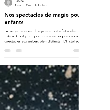
Sabine
1 mai
2 min de lecture
Nos spectacles de magie pour
enfants
La magie ne ressemble jamais tout à fait à elle-
même. C'est pourquoi nous vous proposons deux
spectacles aux univers bien distincts : L'Histoire
des Pirates, une aventure où mystère et frissons
guident les enfants vers l'émerveillement, et
Abracadabra, une invitation aux surprises et à la
féerie pure. Deux façons de faire briller les yeux.