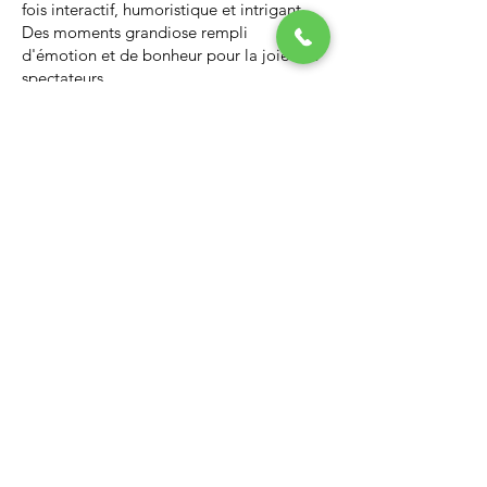
fois interactif, humoristique et intrigant.
Des moments grandiose rempli
d'émotion et de bonheur pour la joie des
spectateurs.
Nous vous invitons à regarder la vidéo ci-
dessous qui vous donnera un avant-goût
d’un spectacle de Noël professionnel, il
vous enchantera et vous ne serez pas
déçus.
Lien Youtube du spectacle de
Noël
https://youtu.be/PNAarNmUwvs