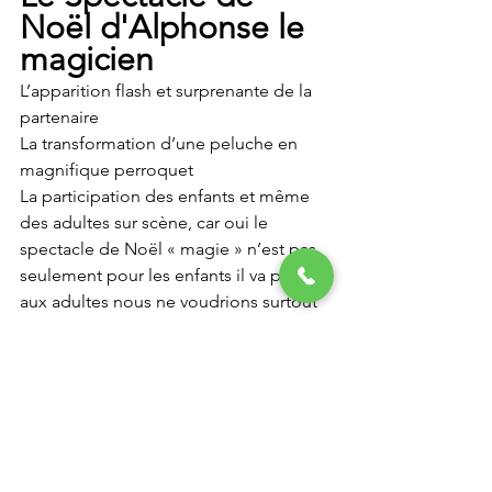
Noël d'Alphonse le 
magicien
L’apparition flash et surprenante de la 
partenaire
La transformation d’une peluche en 
magnifique perroquet
La participation des enfants et même 
des adultes sur scène, car oui le 
spectacle de Noël « magie » n’est pas 
seulement pour les enfants il va plaire 
aux adultes nous ne voudrions surtout 
pas qu’ils s’ennuient.
Une lévitation mystérieuse de la 
partenaire
Un numéro d’évasion 
incompréhensible
L’apparition du père Noël sous la 
neige, le moment émouvant et fort du 