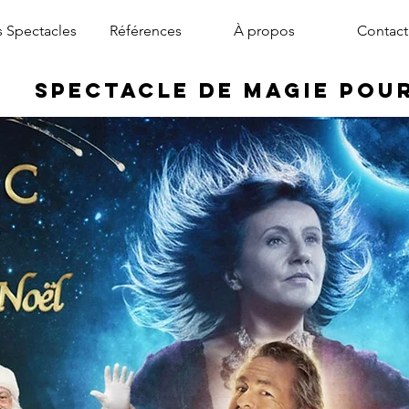
 Spectacles
Références
À propos
Contact
Spectacle de Magie pou
magicien arbre de noël