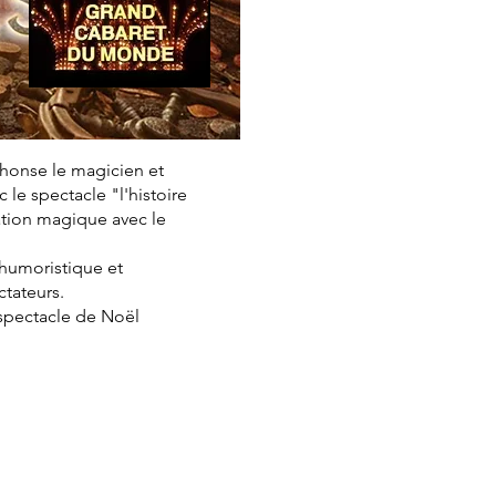
phonse le magicien et
le spectacle "l'histoire
ation magique avec le
, humoristique et
ctateurs.
 spectacle de Noël