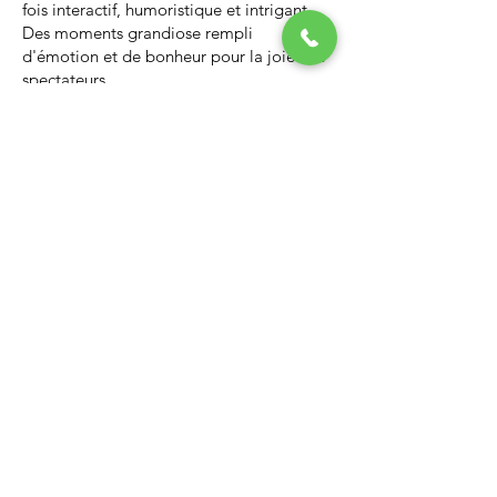
fois interactif, humoristique et intrigant.
Des moments grandiose rempli
d'émotion et de bonheur pour la joie des
spectateurs.
Nous vous invitons à regarder la vidéo ci-
dessous qui vous donnera un avant-goût
d’un spectacle de Noël professionnel, il
vous enchantera et vous ne serez pas
déçus.
Lien Youtube du spectacle de
Noël
https://youtu.be/PNAarNmUwvs