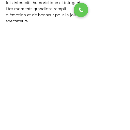
fois interactif, humoristique et intrigant.
Des moments grandiose rempli
d'émotion et de bonheur pour la joie des
spectateurs.
Nous vous invitons à regarder la vidéo ci-
dessous qui vous donnera un avant-goût
d’un spectacle de Noël professionnel, il
vous enchantera et vous ne serez pas
déçus.
Lien Youtube du spectacle de
Noël
https://youtu.be/PNAarNmUwvs