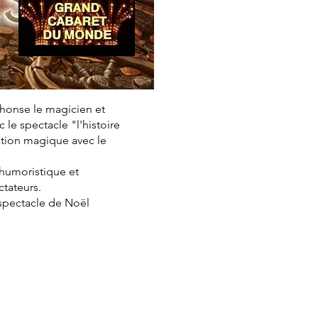
phonse le magicien et
le spectacle "l'histoire
ation magique avec le
, humoristique et
ctateurs.
 spectacle de Noël