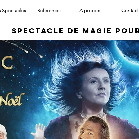
 Spectacles
Références
À propos
Contact
Spectacle de Magie pou
magicien arbre de noël