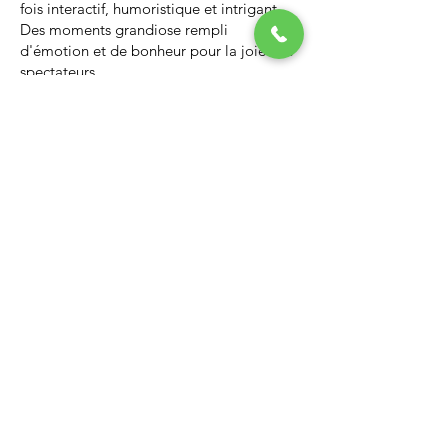
fois interactif, humoristique et intrigant.
Des moments grandiose rempli
d'émotion et de bonheur pour la joie des
spectateurs.
Nous vous invitons à regarder la vidéo ci-
dessous qui vous donnera un avant-goût
d’un spectacle de Noël professionnel, il
vous enchantera et vous ne serez pas
déçus.
Lien Youtube du spectacle de
Noël
https://youtu.be/PNAarNmUwvs