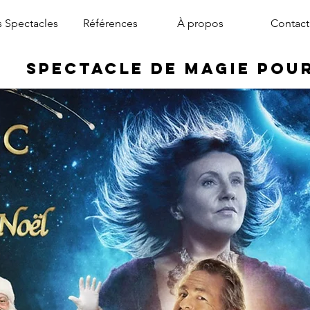
 Spectacles
Références
À propos
Contact
Spectacle de Magie pou
magicien arbre de noël