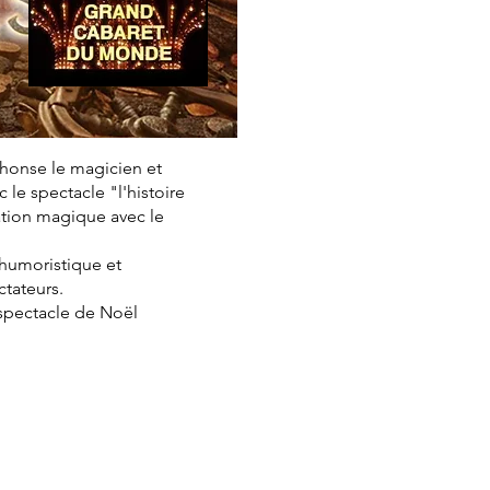
phonse le magicien et
le spectacle "l'histoire
ation magique avec le
, humoristique et
ctateurs.
 spectacle de Noël