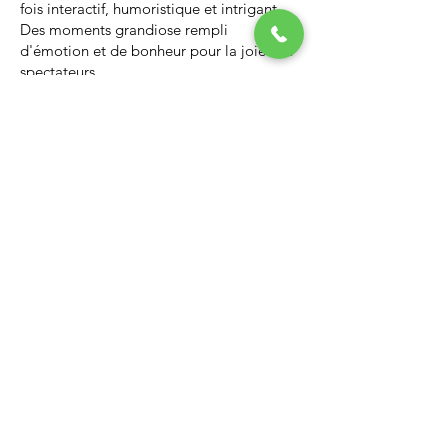
fois interactif, humoristique et intrigant.
Des moments grandiose rempli
d'émotion et de bonheur pour la joie des
spectateurs.
Nous vous invitons à regarder la vidéo ci-
dessous qui vous donnera un avant-goût
d’un spectacle de Noël professionnel, il
vous enchantera et vous ne serez pas
déçus.
Lien Youtube du spectacle de
Noël
https://youtu.be/PNAarNmUwvs