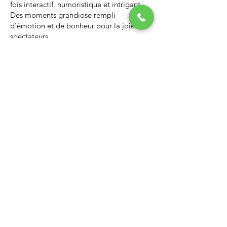
fois interactif, humoristique et intrigant.
Des moments grandiose rempli
d'émotion et de bonheur pour la joie des
spectateurs.
Nous vous invitons à regarder la vidéo ci-
dessous qui vous donnera un avant-goût
d’un spectacle de Noël professionnel, il
vous enchantera et vous ne serez pas
déçus.
Lien Youtube du spectacle de
Noël
https://youtu.be/PNAarNmUwvs