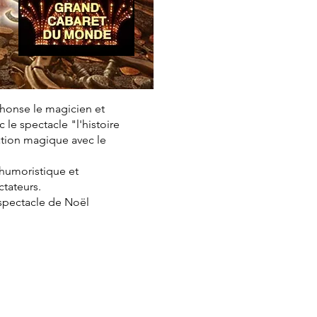
phonse le magicien et
le spectacle "l'histoire
ation magique avec le
, humoristique et
ctateurs.
 spectacle de Noël