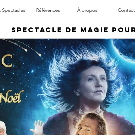
 Spectacles
Références
À propos
Contact
Spectacle de Magie pou
magicien arbre de noël