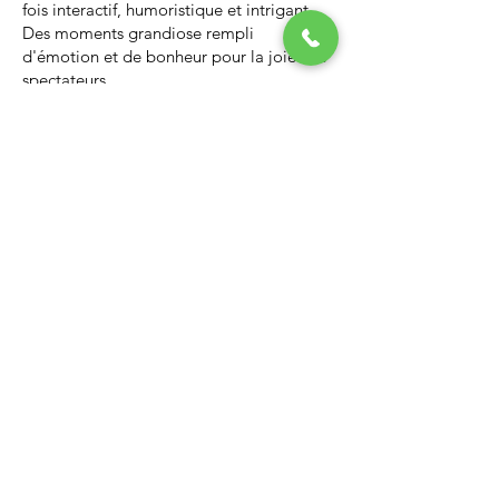
fois interactif, humoristique et intrigant.
Des moments grandiose rempli
d'émotion et de bonheur pour la joie des
spectateurs.
Nous vous invitons à regarder la vidéo ci-
dessous qui vous donnera un avant-goût
d’un spectacle de Noël professionnel, il
vous enchantera et vous ne serez pas
déçus.
Lien Youtube du spectacle de
Noël
https://youtu.be/PNAarNmUwvs