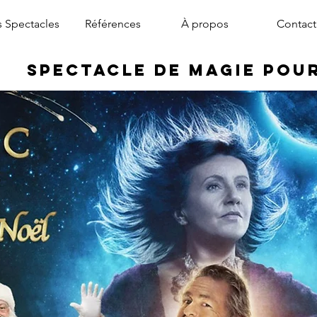
 Spectacles
Références
À propos
Contact
Spectacle de Magie pou
magicien arbre de noël