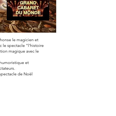
phonse le magicien et
le spectacle "l'histoire
ation magique avec le
, humoristique et
ctateurs.
 spectacle de Noël