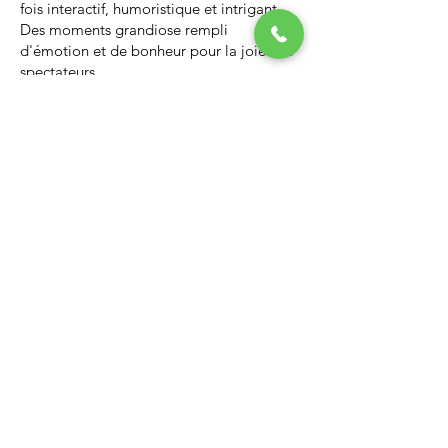
fois interactif, humoristique et intrigant.
Des moments grandiose rempli
d'émotion et de bonheur pour la joie des
spectateurs.
Nous vous invitons à regarder la vidéo ci-
dessous qui vous donnera un avant-goût
d’un spectacle de Noël professionnel, il
vous enchantera et vous ne serez pas
déçus.
Lien Youtube du spectacle de
Noël
https://youtu.be/PNAarNmUwvs