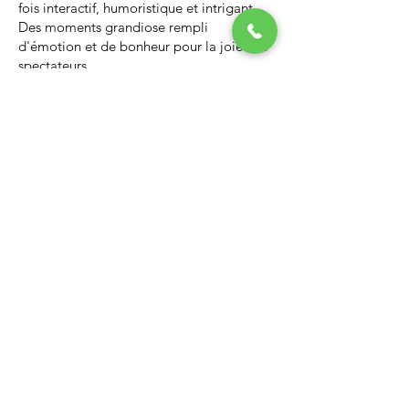
fois interactif, humoristique et intrigant.
Des moments grandiose rempli
d'émotion et de bonheur pour la joie des
spectateurs.
Nous vous invitons à regarder la vidéo ci-
dessous qui vous donnera un avant-goût
d’un spectacle de Noël professionnel, il
vous enchantera et vous ne serez pas
déçus.
Lien Youtube du spectacle de
Noël
https://youtu.be/PNAarNmUwvs