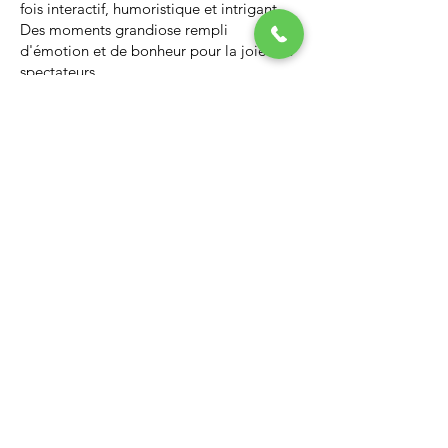
fois interactif, humoristique et intrigant.
Des moments grandiose rempli
d'émotion et de bonheur pour la joie des
spectateurs.
Nous vous invitons à regarder la vidéo ci-
dessous qui vous donnera un avant-goût
d’un spectacle de Noël professionnel, il
vous enchantera et vous ne serez pas
déçus.
Lien Youtube du spectacle de
Noël
https://youtu.be/PNAarNmUwvs