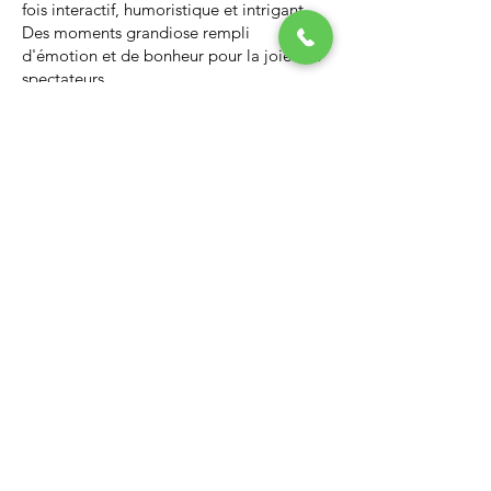
fois interactif, humoristique et intrigant.
Des moments grandiose rempli
d'émotion et de bonheur pour la joie des
spectateurs.
Nous vous invitons à regarder la vidéo ci-
dessous qui vous donnera un avant-goût
d’un spectacle de Noël professionnel, il
vous enchantera et vous ne serez pas
déçus.
Lien Youtube du spectacle de
Noël
https://youtu.be/PNAarNmUwvs