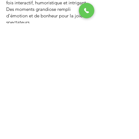
fois interactif, humoristique et intrigant.
Des moments grandiose rempli
d'émotion et de bonheur pour la joie des
spectateurs.
Nous vous invitons à regarder la vidéo ci-
dessous qui vous donnera un avant-goût
d’un spectacle de Noël professionnel, il
vous enchantera et vous ne serez pas
déçus.
Lien Youtube du spectacle de
Noël
https://youtu.be/PNAarNmUwvs