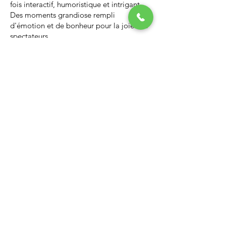
fois interactif, humoristique et intrigant.
Des moments grandiose rempli
d'émotion et de bonheur pour la joie des
spectateurs.
Nous vous invitons à regarder la vidéo ci-
dessous qui vous donnera un avant-goût
d’un spectacle de Noël professionnel, il
vous enchantera et vous ne serez pas
déçus.
Lien Youtube du spectacle de
Noël
https://youtu.be/PNAarNmUwvs