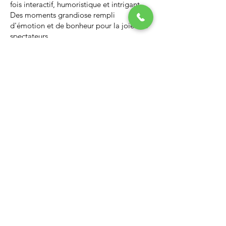
fois interactif, humoristique et intrigant.
Des moments grandiose rempli
d'émotion et de bonheur pour la joie des
spectateurs.
Nous vous invitons à regarder la vidéo ci-
dessous qui vous donnera un avant-goût
d’un spectacle de Noël professionnel, il
vous enchantera et vous ne serez pas
déçus.
Lien Youtube du spectacle de
Noël
https://youtu.be/PNAarNmUwvs