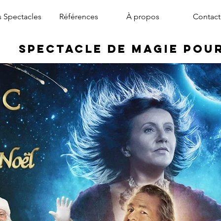
 Spectacles
Références
À propos
Contact
Spectacle de Magie pou
magicien arbre de noël