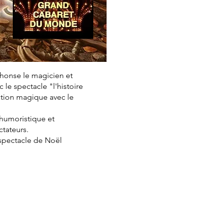
phonse le magicien et
le spectacle "l'histoire
ation magique avec le
, humoristique et
ctateurs.
 spectacle de Noël