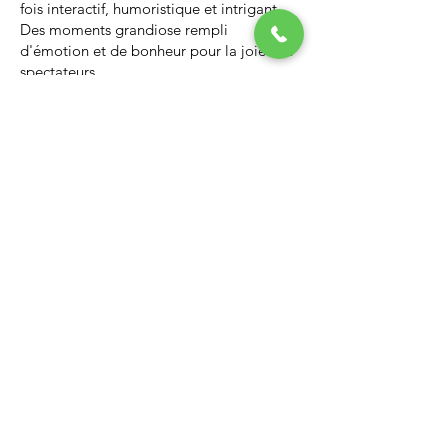
fois interactif, humoristique et intrigant.
Des moments grandiose rempli
d'émotion et de bonheur pour la joie des
spectateurs.
Nous vous invitons à regarder la vidéo ci-
dessous qui vous donnera un avant-goût
d’un spectacle de Noël professionnel, il
vous enchantera et vous ne serez pas
déçus.
Lien Youtube du spectacle de
Noël
https://youtu.be/PNAarNmUwvs