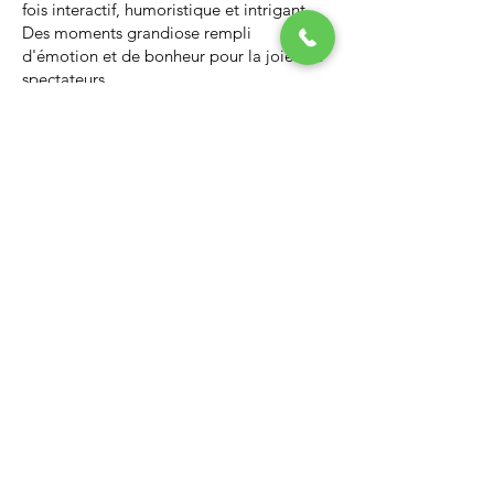
fois interactif, humoristique et intrigant.
Des moments grandiose rempli
d'émotion et de bonheur pour la joie des
spectateurs.
Nous vous invitons à regarder la vidéo ci-
dessous qui vous donnera un avant-goût
d’un spectacle de Noël professionnel, il
vous enchantera et vous ne serez pas
déçus.
Lien Youtube du spectacle de
Noël
https://youtu.be/PNAarNmUwvs