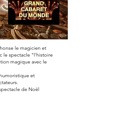
phonse le magicien et
le spectacle "l'histoire
ation magique avec le
, humoristique et
ctateurs.
 spectacle de Noël