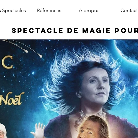
 Spectacles
Références
À propos
Contact
Spectacle de Magie pou
magicien arbre de noël