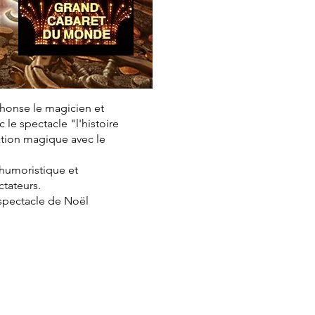
phonse le magicien et
le spectacle "l'histoire
ation magique avec le
, humoristique et
ctateurs.
 spectacle de Noël