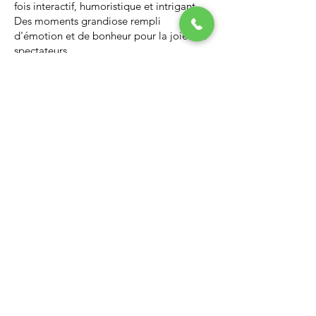
fois interactif, humoristique et intrigant.
Des moments grandiose rempli
d'émotion et de bonheur pour la joie des
spectateurs.
Nous vous invitons à regarder la vidéo ci-
dessous qui vous donnera un avant-goût
d’un spectacle de Noël professionnel, il
vous enchantera et vous ne serez pas
déçus.
Lien Youtube du spectacle de
Noël
https://youtu.be/PNAarNmUwvs