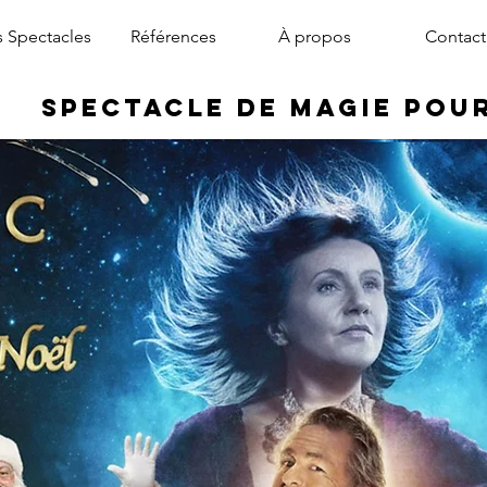
 Spectacles
Références
À propos
Contact
Spectacle de Magie pou
magicien arbre de noël