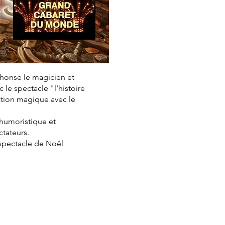
phonse le magicien et
le spectacle "l'histoire
ation magique avec le
, humoristique et
ctateurs.
 spectacle de Noël