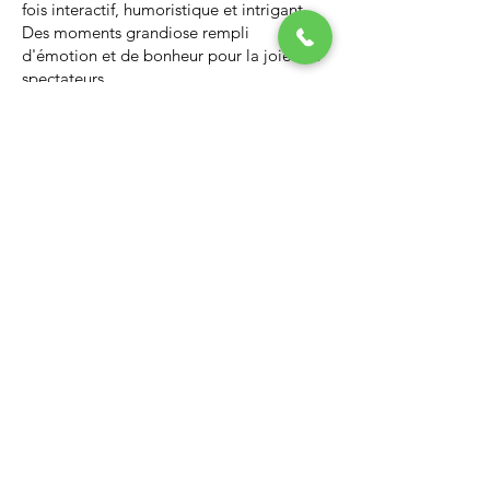
fois interactif, humoristique et intrigant.
Des moments grandiose rempli
d'émotion et de bonheur pour la joie des
spectateurs.
Nous vous invitons à regarder la vidéo ci-
dessous qui vous donnera un avant-goût
d’un spectacle de Noël professionnel, il
vous enchantera et vous ne serez pas
déçus.
Lien Youtube du spectacle de
Noël
https://youtu.be/PNAarNmUwvs