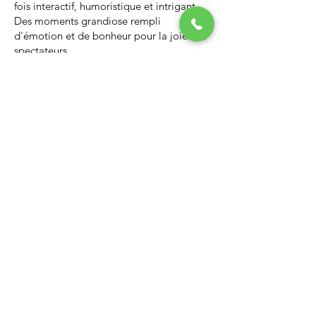
fois interactif, humoristique et intrigant.
Des moments grandiose rempli
d'émotion et de bonheur pour la joie des
spectateurs.
Nous vous invitons à regarder la vidéo ci-
dessous qui vous donnera un avant-goût
d’un spectacle de Noël professionnel, il
vous enchantera et vous ne serez pas
déçus.
Lien Youtube du spectacle de
Noël
https://youtu.be/PNAarNmUwvs