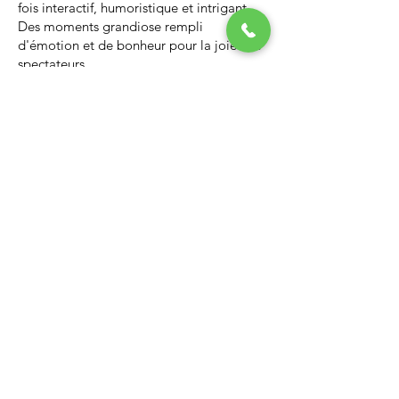
fois interactif, humoristique et intrigant.
Des moments grandiose rempli
d'émotion et de bonheur pour la joie des
spectateurs.
Nous vous invitons à regarder la vidéo ci-
dessous qui vous donnera un avant-goût
d’un spectacle de Noël professionnel, il
vous enchantera et vous ne serez pas
déçus.
Lien Youtube du spectacle de
Noël
https://youtu.be/PNAarNmUwvs