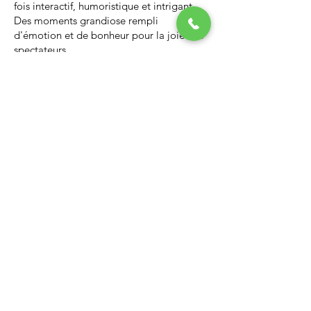
fois interactif, humoristique et intrigant.
Des moments grandiose rempli
d'émotion et de bonheur pour la joie des
spectateurs.
Nous vous invitons à regarder la vidéo ci-
dessous qui vous donnera un avant-goût
d’un spectacle de Noël professionnel, il
vous enchantera et vous ne serez pas
déçus.
Lien Youtube du spectacle de
Noël
https://youtu.be/PNAarNmUwvs