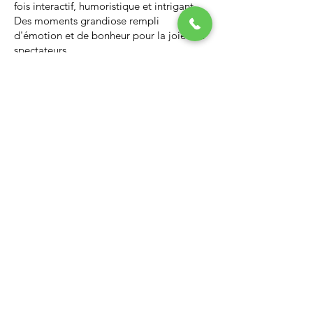
fois interactif, humoristique et intrigant.
Des moments grandiose rempli
d'émotion et de bonheur pour la joie des
spectateurs.
Nous vous invitons à regarder la vidéo ci-
dessous qui vous donnera un avant-goût
d’un spectacle de Noël professionnel, il
vous enchantera et vous ne serez pas
déçus.
Lien Youtube du spectacle de
Noël
https://youtu.be/PNAarNmUwvs