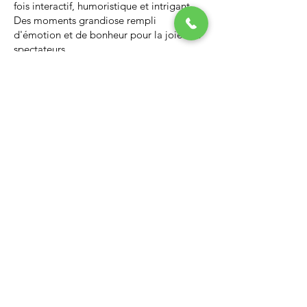
fois interactif, humoristique et intrigant.
Des moments grandiose rempli
d'émotion et de bonheur pour la joie des
spectateurs.
Nous vous invitons à regarder la vidéo ci-
dessous qui vous donnera un avant-goût
d’un spectacle de Noël professionnel, il
vous enchantera et vous ne serez pas
déçus.
Lien Youtube du spectacle de
Noël
https://youtu.be/PNAarNmUwvs