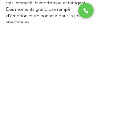
fois interactif, humoristique et intrigant.
Des moments grandiose rempli
d'émotion et de bonheur pour la joie des
spectateurs.
Nous vous invitons à regarder la vidéo ci-
dessous qui vous donnera un avant-goût
d’un spectacle de Noël professionnel, il
vous enchantera et vous ne serez pas
déçus.
Lien Youtube du spectacle de
Noël
https://youtu.be/PNAarNmUwvs