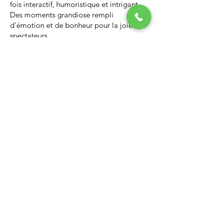
fois interactif, humoristique et intrigant.
Des moments grandiose rempli
d'émotion et de bonheur pour la joie des
spectateurs.
Nous vous invitons à regarder la vidéo ci-
dessous qui vous donnera un avant-goût
d’un spectacle de Noël professionnel, il
vous enchantera et vous ne serez pas
déçus.
Lien Youtube du spectacle de
Noël
https://youtu.be/PNAarNmUwvs