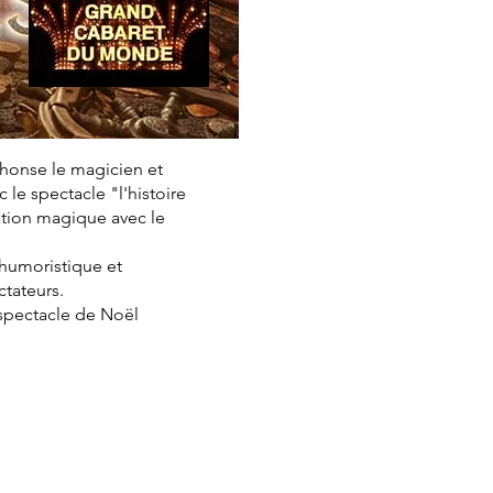
phonse le magicien et
le spectacle "l'histoire
ation magique avec le
, humoristique et
ctateurs.
 spectacle de Noël