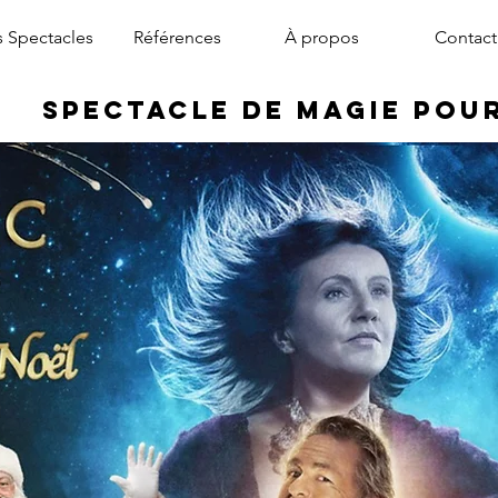
 Spectacles
Références
À propos
Contact
Spectacle de Magie pou
magicien arbre de noël