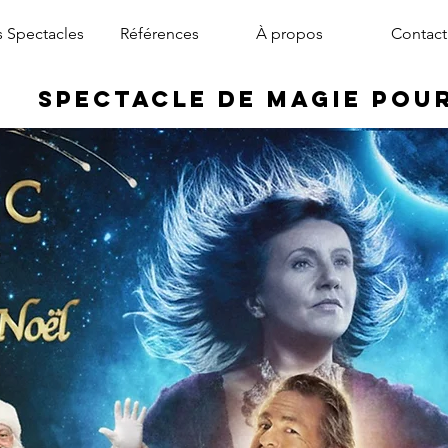
 Spectacles
Références
À propos
Contact
Spectacle de Magie pou
magicien arbre de noël