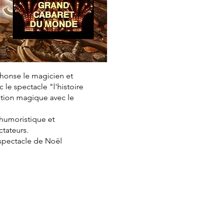
phonse le magicien et
le spectacle "l'histoire
ation magique avec le
, humoristique et
ctateurs.
 spectacle de Noël