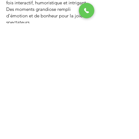
fois interactif, humoristique et intrigant.
Des moments grandiose rempli
d'émotion et de bonheur pour la joie des
spectateurs.
Nous vous invitons à regarder la vidéo ci-
dessous qui vous donnera un avant-goût
d’un spectacle de Noël professionnel, il
vous enchantera et vous ne serez pas
déçus.
Lien Youtube du spectacle de
Noël
https://youtu.be/PNAarNmUwvs