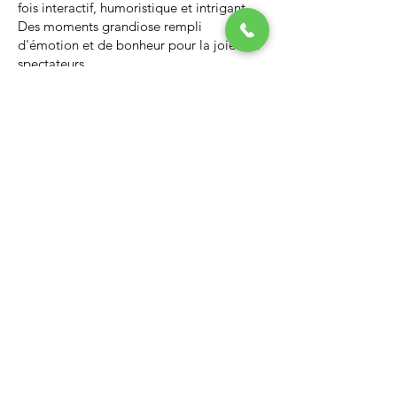
fois interactif, humoristique et intrigant.
Des moments grandiose rempli
d'émotion et de bonheur pour la joie des
spectateurs.
Nous vous invitons à regarder la vidéo ci-
dessous qui vous donnera un avant-goût
d’un spectacle de Noël professionnel, il
vous enchantera et vous ne serez pas
déçus.
Lien Youtube du spectacle de
Noël
https://youtu.be/PNAarNmUwvs