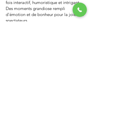
fois interactif, humoristique et intrigant.
Des moments grandiose rempli
d'émotion et de bonheur pour la joie des
spectateurs.
Nous vous invitons à regarder la vidéo ci-
dessous qui vous donnera un avant-goût
d’un spectacle de Noël professionnel, il
vous enchantera et vous ne serez pas
déçus.
Lien Youtube du spectacle de
Noël
https://youtu.be/PNAarNmUwvs