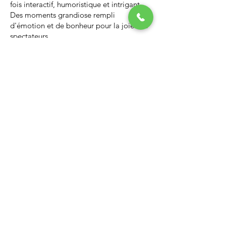
fois interactif, humoristique et intrigant.
Des moments grandiose rempli
d'émotion et de bonheur pour la joie des
spectateurs.
Nous vous invitons à regarder la vidéo ci-
dessous qui vous donnera un avant-goût
d’un spectacle de Noël professionnel, il
vous enchantera et vous ne serez pas
déçus.
Lien Youtube du spectacle de
Noël
https://youtu.be/PNAarNmUwvs