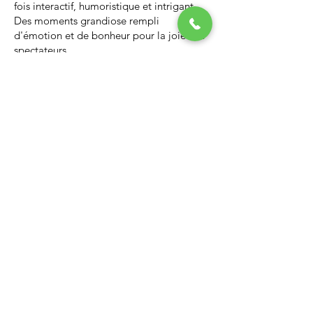
fois interactif, humoristique et intrigant.
Des moments grandiose rempli
d'émotion et de bonheur pour la joie des
spectateurs.
Nous vous invitons à regarder la vidéo ci-
dessous qui vous donnera un avant-goût
d’un spectacle de Noël professionnel, il
vous enchantera et vous ne serez pas
déçus.
Lien Youtube du spectacle de
Noël
https://youtu.be/PNAarNmUwvs