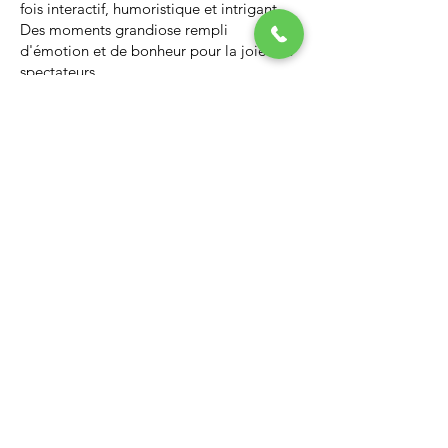
fois interactif, humoristique et intrigant.
Des moments grandiose rempli
d'émotion et de bonheur pour la joie des
spectateurs.
Nous vous invitons à regarder la vidéo ci-
dessous qui vous donnera un avant-goût
d’un spectacle de Noël professionnel, il
vous enchantera et vous ne serez pas
déçus.
Lien Youtube du spectacle de
Noël
https://youtu.be/PNAarNmUwvs