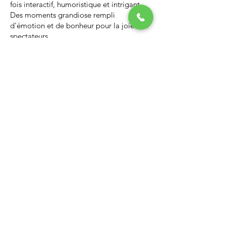
fois interactif, humoristique et intrigant.
Des moments grandiose rempli
d'émotion et de bonheur pour la joie des
spectateurs.
Nous vous invitons à regarder la vidéo ci-
dessous qui vous donnera un avant-goût
d’un spectacle de Noël professionnel, il
vous enchantera et vous ne serez pas
déçus.
Lien Youtube du spectacle de
Noël
https://youtu.be/PNAarNmUwvs