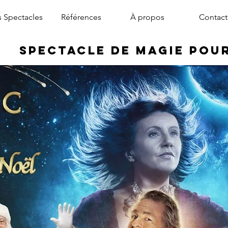
 Spectacles
Références
À propos
Contact
Spectacle de Magie pou
magicien arbre de noël