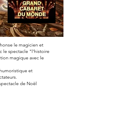
phonse le magicien et
le spectacle "l'histoire
ation magique avec le
, humoristique et
ctateurs.
 spectacle de Noël