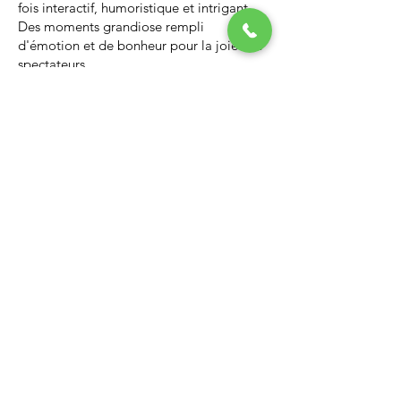
fois interactif, humoristique et intrigant.
Des moments grandiose rempli
d'émotion et de bonheur pour la joie des
spectateurs.
Nous vous invitons à regarder la vidéo ci-
dessous qui vous donnera un avant-goût
d’un spectacle de Noël professionnel, il
vous enchantera et vous ne serez pas
déçus.
Lien Youtube du spectacle de
Noël
https://youtu.be/PNAarNmUwvs