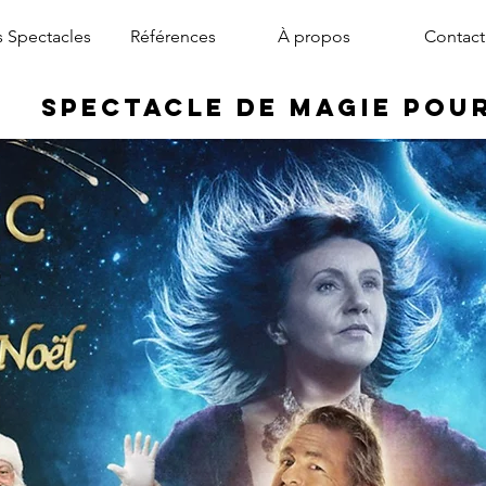
 Spectacles
Références
À propos
Contact
Spectacle de Magie pou
magicien arbre de noël