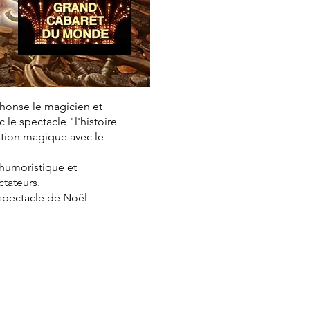
phonse le magicien et
le spectacle "l'histoire
ation magique avec le
, humoristique et
ctateurs.
 spectacle de Noël