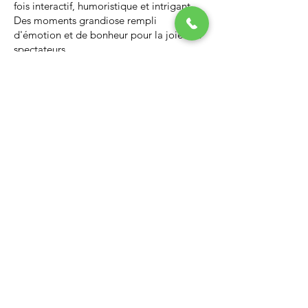
fois interactif, humoristique et intrigant.
Des moments grandiose rempli
d'émotion et de bonheur pour la joie des
spectateurs.
Nous vous invitons à regarder la vidéo ci-
dessous qui vous donnera un avant-goût
d’un spectacle de Noël professionnel, il
vous enchantera et vous ne serez pas
déçus.
Lien Youtube du spectacle de
Noël
https://youtu.be/PNAarNmUwvs